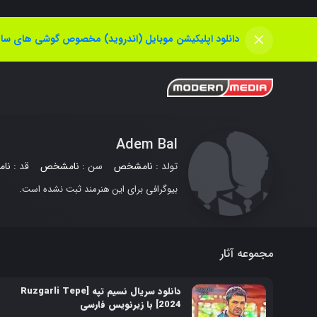
×
دانلود اپلیکیشن موبایل (اندروید) مخصوص گوشی های سام
Adem Bal
تولد :
نامشخص
سن :
نامشخص
قد :
نا
بیوگرافی برای این هنرمند ثبت نشده است.
مجموعه آثار
دانلود سریال نسیم تپه [Ruzgarli Tepe
2024] با زیرنویس فارسی