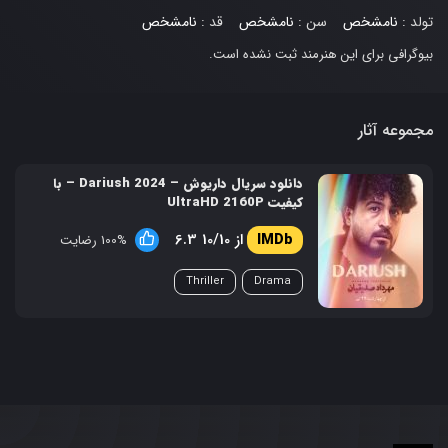
تولد :
نامشخص
سن :
نامشخص
قد :
نامشخص
بیوگرافی برای این هنرمند ثبت نشده است.
مجموعه آثار
دانلود سریال داریوش – Dariush 2024 – با
کیفیت UltraHD 2160P
6.3 از 10/10
100% رضایت
Thriller
Drama