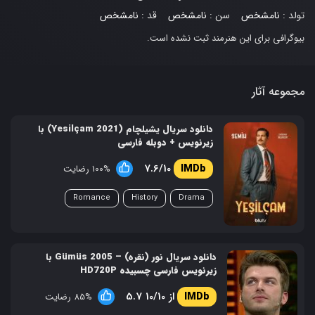
تولد :
نامشخص
سن :
نامشخص
قد :
نامشخص
بیوگرافی برای این هنرمند ثبت نشده است.
مجموعه آثار
دانلود سریال یشیلچام (Yesilçam 2021) با
زیرنویس + دوبله فارسی
7.6/10
100% رضایت
Romance
History
Drama
دانلود سریال نور (نقره) – Gümüs 2005 با
زیرنویس فارسی چسبیده HD720P
5.7 از 10/10
85% رضایت