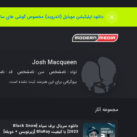
×
دانلود اپلیکیشن موبایل (اندروید) مخصوص گوشی های سام
Josh Macqueen
تولد :
نامشخص
سن :
نامشخص
قد :
نا
بیوگرافی برای این هنرمند ثبت نشده است.
مجموعه آثار
دانلود سریال برف سیاه [Black Snow
2023] با کیفیت BluRay [زیرنویس + دوبله]