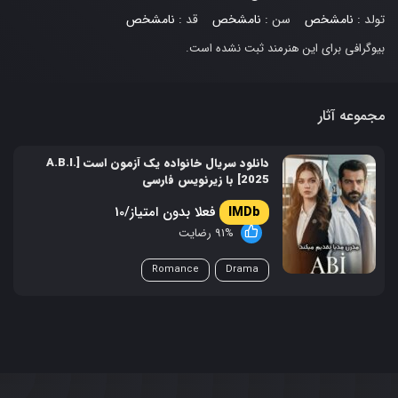
تولد :
نامشخص
سن :
نامشخص
قد :
نامشخص
بیوگرافی برای این هنرمند ثبت نشده است.
مجموعه آثار
دانلود سریال خانواده یک آزمون است [A.B.I.
2025] با زیرنویس فارسی
فعلا بدون امتیاز/10
91% رضایت
Romance
Drama