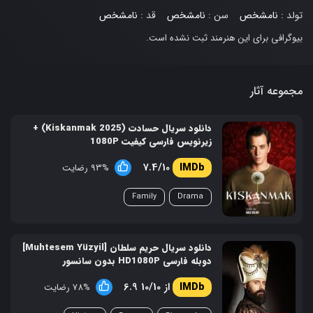
تولد :
نامشخص
سن :
نامشخص
قد :
نامشخص
بیوگرافی برای این هنرمند ثبت نشده است.
مجموعه آثار
دانلود سریال حسادت (Kiskanmak 2025) +
زیرنویس فارسی کیفیت 1080P
7.4/10
93% رضایت
Family
Drama
دانلود سریال حریم سلطان [Muhtesem Yüzyil]
دوبله فارسی HD1080P بدون سانسور
6.9 از 10/10
78% رضایت