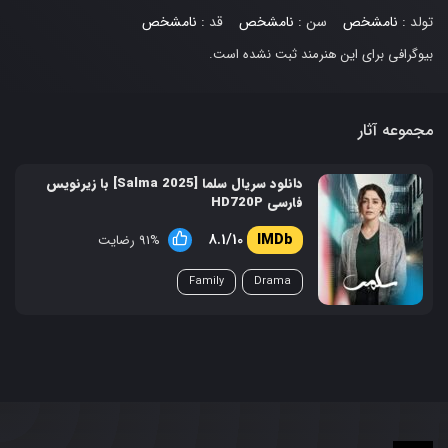
تولد :
نامشخص
سن :
نامشخص
قد :
نامشخص
بیوگرافی برای این هنرمند ثبت نشده است.
مجموعه آثار
دانلود سریال سلما [Salma 2025] با زیرنویس
فارسی HD720P
8.1/10
91% رضایت
Family
Drama