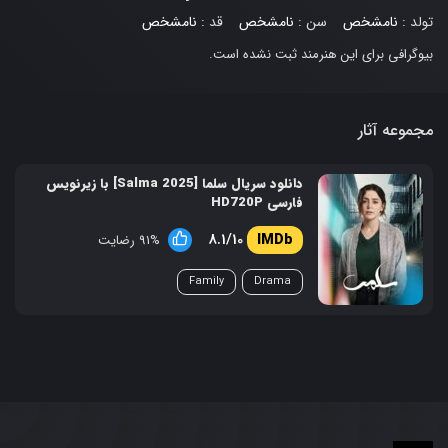
تولد :
نامشخص
سن :
نامشخص
قد :
نامشخص
بیوگرافی برای این هنرمند ثبت نشده است.
مجموعه آثار
دانلود سریال سلما [Salma 2025] با زیرنویس
فارسی HD720P
8.1/10
91% رضایت
Family
Drama