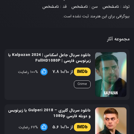
تولد :
نامشخص
سن :
نامشخص
قد :
نامشخص
بیوگرافی برای این هنرمند ثبت نشده است.
مجموعه آثار
دانلود سریال جاعل اسکناس | Kalpazan 2024 با
زیرنویس فارسی | FullHD1080P
7.8 از 10/10
100% رضایت
Crime
دانلود سریال گلپری – Gulperi 2018 با زیرنویس
و دوبله فارسی 1080p
5.6 از 10/10
67% رضایت