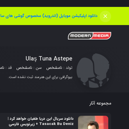
×
دانلود اپلیکیشن موبایل (اندروید) مخصوص گوشی های سام
Ulaş Tuna Astepe
تولد :
نامشخص
سن :
نامشخص
قد :
نا
بیوگرافی برای این هنرمند ثبت نشده است.
مجموعه آثار
دانلود سریال این دریا طغیان خواهد کرد |
Tasacak Bu Deniz + زیرنویس فارسی