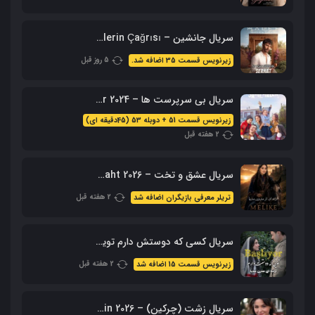
سریال جانشین – Halef: Köklerin Çağrısı با زیرنویس فارسی
5 روز قبل
زیرنویس قسمت 35 اضافه شد.
سریال بی سرپرست ها – Sahipsizler 2024 با زیرنویس + دوبله فارسی
زیرنویس قسمت 51 + دوبله 53 (45دقیقه ای)
2 هفته قبل
سریال عشق و تخت – Ask Ve Taht 2026 – محصول aTV
2 هفته قبل
تریلر معرفی بازیگران اضافه شد
سریال کسی که دوستش دارم تویی – Sevdiğim Sensin با زیرنویس فارسی
2 هفته قبل
زیرنویس قسمت 15 اضافه شد
سریال زشت (چرکین) – Cirkin 2026 با زیرنویس فارسی