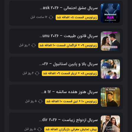
سریال عشق احتمالی – Muhtemel ask 2026 محصول ShowTV
12 ساعت قبل
زیرنویس قسمت 08 اضافه شد
سریال قانون طبیعت – 2026 Doganin Kanunu – نسخه کامل
2 روز قبل
زیرنویس 09 + فراگمان قسمت 10 اضافه شد
سریال بالا و پایین استانبول – 2026 Alti Ustu Istanbul (نسخه کامل)
4 روز قبل
زیرنویس 08 + تریلر قسمت 09 اضافه شد
سریال هنوز هفده سالشه – Daha 17 محصول 2026 + زیرنویس فارسی
5 روز قبل
زیرنویس 10 + تیزر قسمت 10 اضافه شد
سریال ازدواج زیباست – Evlilik Guzeldir 2026 (نسخه کامل + زیرنویس)
5 روز قبل
پیش نمایش معرفی بازیگران اضافه شد