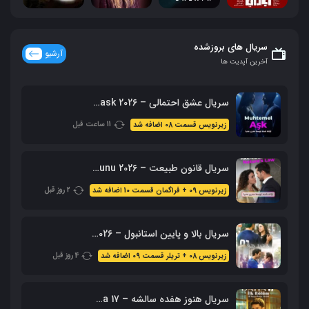
سریال های بروزشده
آرشیو
آخرین آپدیت ها
سریال عشق احتمالی – Muhtemel ask 2026 محصول ShowTV
11 ساعت قبل
زیرنویس قسمت 08 اضافه شد
سریال قانون طبیعت – 2026 Doganin Kanunu – نسخه کامل
2 روز قبل
زیرنویس 09 + فراگمان قسمت 10 اضافه شد
سریال بالا و پایین استانبول – 2026 Alti Ustu Istanbul (نسخه کامل)
4 روز قبل
زیرنویس 08 + تریلر قسمت 09 اضافه شد
سریال هنوز هفده سالشه – Daha 17 محصول 2026 + زیرنویس فارسی