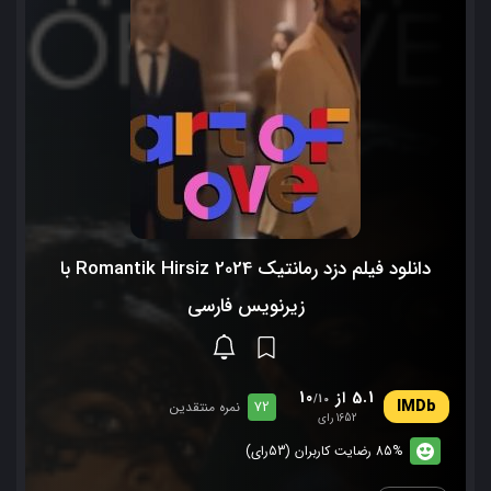
دانلود فیلم دزد رمانتیک Romantik Hirsiz 2024 با
زیرنویس فارسی
5.1 از 10
/10
72
نمره منتقدین
1652 رای
85% رضایت کاربران (53رای)