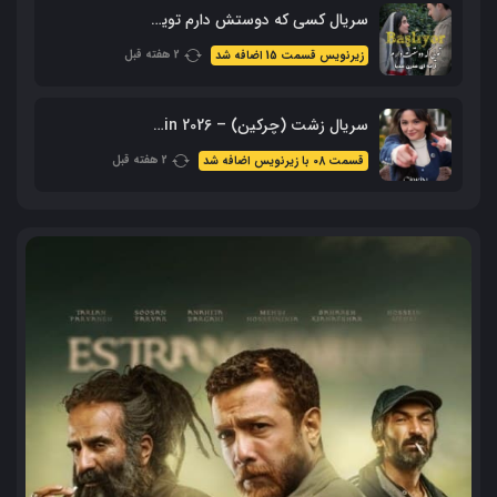
سریال کسی که دوستش دارم تویی – Sevdiğim Sensin با زیرنویس فارسی
2 هفته قبل
زیرنویس قسمت 15 اضافه شد
سریال زشت (چرکین) – Cirkin 2026 با زیرنویس فارسی
2 هفته قبل
قسمت 08 با زیرنویس اضافه شد