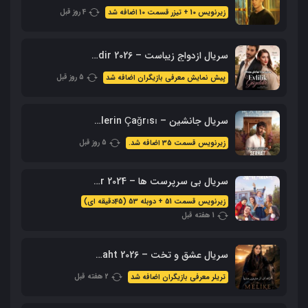
4 روز قبل
زیرنویس 10 + تیزر قسمت 10 اضافه شد
سریال ازدواج زیباست – Evlilik Guzeldir 2026 (نسخه کامل + زیرنویس)
5 روز قبل
پیش نمایش معرفی بازیگران اضافه شد
سریال جانشین – Halef: Köklerin Çağrısı با زیرنویس فارسی
5 روز قبل
زیرنویس قسمت 35 اضافه شد.
سریال بی سرپرست ها – Sahipsizler 2024 با زیرنویس + دوبله فارسی
زیرنویس قسمت 51 + دوبله 53 (45دقیقه ای)
1 هفته قبل
سریال عشق و تخت – Ask Ve Taht 2026 – محصول aTV
2 هفته قبل
تریلر معرفی بازیگران اضافه شد