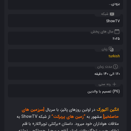
بزودی...
شبکه
ShowTV
سال های پخش
2025
زبان
turkish
مدت زمان
120 الی 140 دقیقه
رده سنی
(PG) تصمیم با والدین
انگین آکیورک
در اولین روزهای پائیز، با سریال
[سرزمین های
حاصلخیز]
مشهور به
“زمین های پربرکت”
از شبکه ShowTV به
ملاقات هواداران خود میرود. داستان
«برکتلی توپراکلار»
با قلم
توانای حسن تولگا پولات، اوزان آغاچ و سچیل چوملکچی نوشته