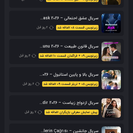
سریال عشق احتمالی – Muhtemel ask 2026 محصول ShowTV
2 روز قبل
زیرنویس قسمت 08 اضافه شد
سریال قانون طبیعت – 2026 Doganin Kanunu – نسخه کامل
4 روز قبل
زیرنویس 09 + فراگمان قسمت 10 اضافه شد
سریال بالا و پایین استانبول – 2026 Alti Ustu Istanbul (نسخه کامل)
6 روز قبل
زیرنویس 08 + تریلر قسمت 09 اضافه شد
سریال ازدواج زیباست – Evlilik Guzeldir 2026 (نسخه کامل + زیرنویس)
7 روز قبل
پیش نمایش معرفی بازیگران اضافه شد
سریال جانشین – Halef: Köklerin Çağrısı با زیرنویس فارسی