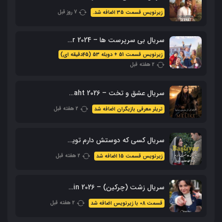
7 روز قبل
زیرنویس قسمت 35 اضافه شد.
سریال بی سرپرست ها – Sahipsizler 2024 با زیرنویس + دوبله فارسی
زیرنویس قسمت 51 + دوبله 53 (45دقیقه ای)
2 هفته قبل
سریال عشق و تخت – Ask Ve Taht 2026 – محصول aTV
2 هفته قبل
تریلر معرفی بازیگران اضافه شد
سریال کسی که دوستش دارم تویی – Sevdiğim Sensin با زیرنویس فارسی
2 هفته قبل
زیرنویس قسمت 15 اضافه شد
سریال زشت (چرکین) – Cirkin 2026 با زیرنویس فارسی
2 هفته قبل
قسمت 08 با زیرنویس اضافه شد