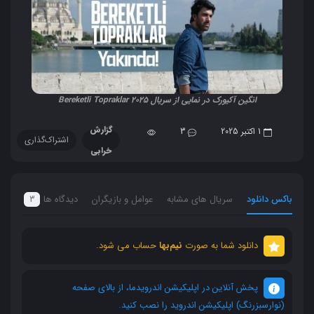
انگین آکیورک در نمایی از سریال Bereketli Topraklar 2025
گزارش
1 اکتبر 2025
3
اشتراک‌گذاری
خرابی
باکس دانلود
سریال های مشابه
عوامل و بازیگران
دیدگاه ها
3
دانلود شما به صورت
نیم‌بها
حساب می شود.
پخش آنلاین در اپلیکیشن اندرویدما، از بالای صفحه
(نوارسبزرنگ) اپلیکیشن اندروید را نصب کنید.