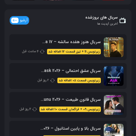
سریال های بروزشده
آرشیو
آخرین آپدیت ها
سریال هنوز هفده سالشه – Daha 17 محصول 2026 + زیرنویس فارسی
4 ساعت قبل
زیرنویس 11 + تیزر قسمت 12 اضافه شد
سریال عشق احتمالی – Muhtemel ask 2026 محصول ShowTV
2 روز قبل
زیرنویس قسمت 08 اضافه شد
سریال قانون طبیعت – 2026 Doganin Kanunu – نسخه کامل
4 روز قبل
زیرنویس 09 + فراگمان قسمت 10 اضافه شد
سریال بالا و پایین استانبول – 2026 Alti Ustu Istanbul (نسخه کامل)