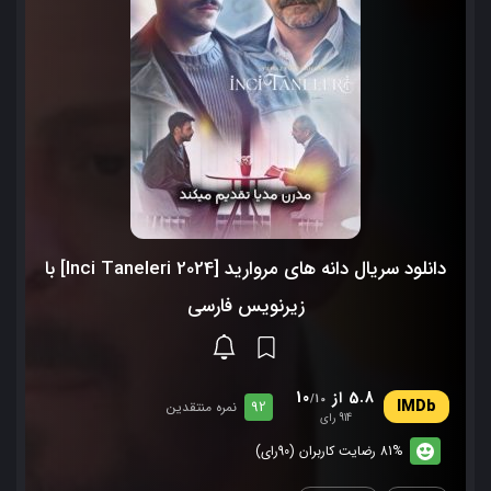
دانلود سریال دانه های مروارید [Inci Taneleri 2024] با
زیرنویس فارسی
5.8 از 10
/10
92
نمره منتقدین
914 رای
81% رضایت کاربران (90رای)