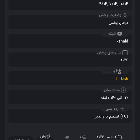
480P, 720P, 1080P
وضعیت پخش
درحال پخش
شبکه
kanald
سال های پخش
2024
زبان
turkish
مدت زمان
120 الی 140 دقیقه
رده سنی
(PG) تصمیم با والدین
گزارش
2 نوامبر 2024
0