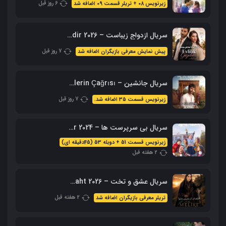
6 روز قبل
زیرنویس 08 + تریلر قسمت 09 اضافه شد
سریال ازدواج زیباست – Evlilik Guzeldir 2026 (نسخه کامل + زیرنویس)
7 روز قبل
پیش نمایش معرفی بازیگران اضافه شد
سریال جانشین – Halef: Köklerin Çağrısı با زیرنویس فارسی
7 روز قبل
زیرنویس قسمت 35 اضافه شد.
سریال بی سرپرست ها – Sahipsizler 2024 با زیرنویس + دوبله فارسی
زیرنویس قسمت 51 + دوبله 53 (45دقیقه ای)
2 هفته قبل
سریال عشق و تخت – Ask Ve Taht 2026 – محصول aTV
2 هفته قبل
تریلر معرفی بازیگران اضافه شد