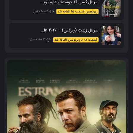
سریال کسی که دوستش دارم تویی – Sevdiğim Sensin با زیرنویس فارسی
2 هفته قبل
زیرنویس قسمت 15 اضافه شد
سریال زشت (چرکین) – Cirkin 2026 با زیرنویس فارسی
2 هفته قبل
قسمت 08 با زیرنویس اضافه شد