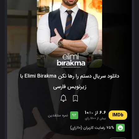
دانلود سریال دستم را رها نکن Elimi Birakma با
زیرنویس فارسی
6.6 از 10
/10
92
نمره منتقدین
بیش از 1800 رای
75% رضایت کاربران (110رای)