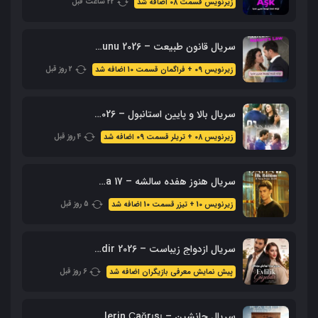
22 ساعت قبل
زیرنویس قسمت 08 اضافه شد
سریال قانون طبیعت – 2026 Doganin Kanunu – نسخه کامل
2 روز قبل
زیرنویس 09 + فراگمان قسمت 10 اضافه شد
سریال بالا و پایین استانبول – 2026 Alti Ustu Istanbul (نسخه کامل)
4 روز قبل
زیرنویس 08 + تریلر قسمت 09 اضافه شد
سریال هنوز هفده سالشه – Daha 17 محصول 2026 + زیرنویس فارسی
5 روز قبل
زیرنویس 10 + تیزر قسمت 10 اضافه شد
سریال ازدواج زیباست – Evlilik Guzeldir 2026 (نسخه کامل + زیرنویس)
6 روز قبل
پیش نمایش معرفی بازیگران اضافه شد
سریال جانشین – Halef: Köklerin Çağrısı با زیرنویس فارسی