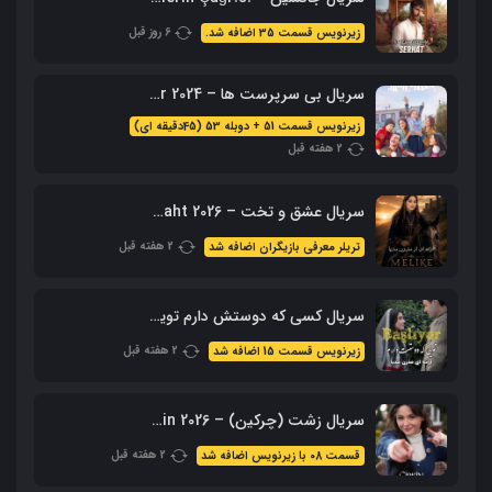
6 روز قبل
زیرنویس قسمت 35 اضافه شد.
سریال بی سرپرست ها – Sahipsizler 2024 با زیرنویس + دوبله فارسی
زیرنویس قسمت 51 + دوبله 53 (45دقیقه ای)
2 هفته قبل
سریال عشق و تخت – Ask Ve Taht 2026 – محصول aTV
2 هفته قبل
تریلر معرفی بازیگران اضافه شد
سریال کسی که دوستش دارم تویی – Sevdiğim Sensin با زیرنویس فارسی
2 هفته قبل
زیرنویس قسمت 15 اضافه شد
سریال زشت (چرکین) – Cirkin 2026 با زیرنویس فارسی
2 هفته قبل
قسمت 08 با زیرنویس اضافه شد