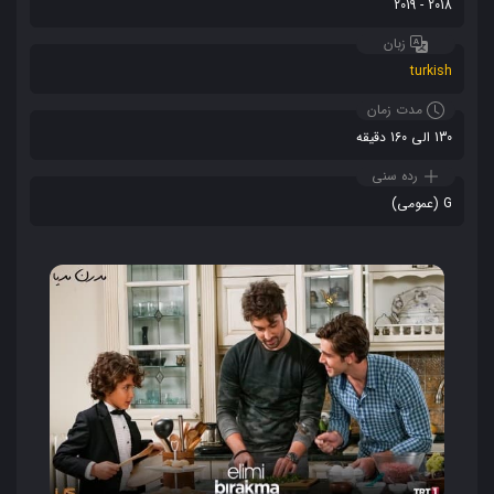
2018 - 2019
زبان
turkish
مدت زمان
130 الی 160 دقیقه
رده سنی
G (عمومی)