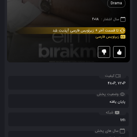
Drama
سال انتشار :
2018
تا قسمت آخر + زیرنویس فارسی آپدیت شد
زیرنویس فارسی
کیفیت
480P, 720P
وضعیت پخش
پایان یافته
شبکه
trt1
سال های پخش