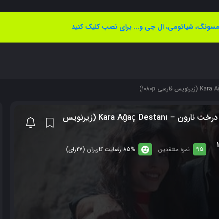
سونگ، شیائومی، ال جی و... برای نصب کلیک کنید
دانلود سریال افسانه درخت نارون – Kara Ağaç Destanı (زیرنویس
95
نمره منتقدین
85% رضایت کاربران (27رای)