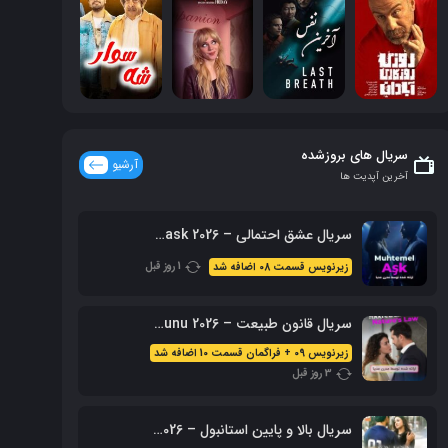
سریال های بروزشده
آرشیو
آخرین آپدیت ها
سریال عشق احتمالی – Muhtemel ask 2026 محصول ShowTV
1 روز قبل
زیرنویس قسمت 08 اضافه شد
سریال قانون طبیعت – 2026 Doganin Kanunu – نسخه کامل
زیرنویس 09 + فراگمان قسمت 10 اضافه شد
3 روز قبل
سریال بالا و پایین استانبول – 2026 Alti Ustu Istanbul (نسخه کامل)