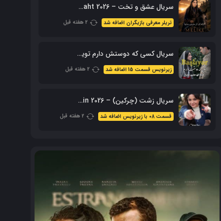
سریال عشق و تخت – Ask Ve Taht 2026 – محصول aTV
2 هفته قبل
تریلر معرفی بازیگران اضافه شد
سریال کسی که دوستش دارم تویی – Sevdiğim Sensin با زیرنویس فارسی
2 هفته قبل
زیرنویس قسمت 15 اضافه شد
سریال زشت (چرکین) – Cirkin 2026 با زیرنویس فارسی
2 هفته قبل
قسمت 08 با زیرنویس اضافه شد