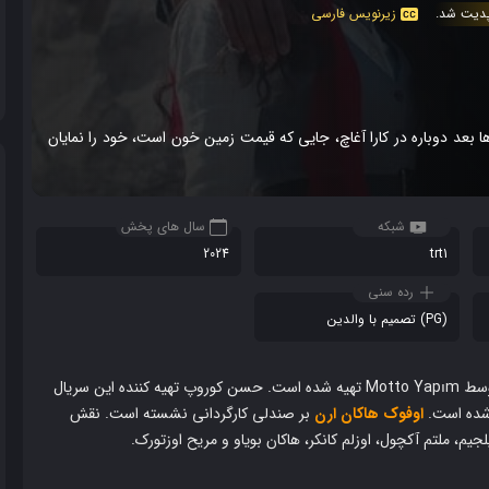
زیرنویس فارسی
ال‌ها بعد دوباره در کارا آغاچ، جایی که قیمت زمین خون است، خود را نمایان
شبکه
سال های پخش
2024
trt1
رده سنی
(PG) تصمیم با والدین
ه است.
حسن کوروپ تهیه کننده این سریال
شده است.
اوفوک هاکان ارن
بر صندلی کارگردانی نشسته است.
نقش
یلجیم، ملتم آکچول، اوزلم کانکر، هاکان بویاو و مریح اوزتورک.