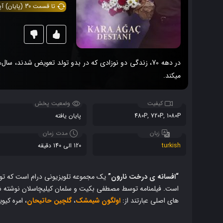
تا قسمت 30 (پایان) آپدیت شد.
در دهه 70، زندگی دو نوزادی که در بدو تولد تعویض شدند، س
میکند.
کیفیت
وضعیت پخش
480P, 720P, 1080P
پایان یافته
زبان
مدت زمان
turkish
120 الی 140 دقیقه
“افسانه ی درخت نارون”
یک مجموعه تلویزیونی درام است که توسط Motto Yapım تهیه شد
است.
فیلمنامه توسط مصطفی بکیت و سلمان کیلیچاسلان نوشته 
های اصلی عبارتند از:
اولگون شیمشک
،
گلچین حاتیحان
، امره کیو