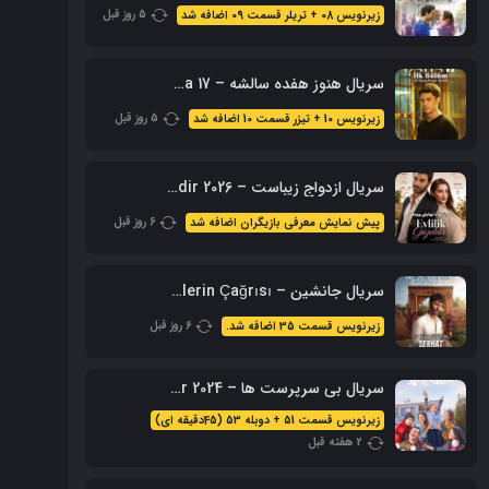
5 روز قبل
زیرنویس 08 + تریلر قسمت 09 اضافه شد
سریال هنوز هفده سالشه – Daha 17 محصول 2026 + زیرنویس فارسی
5 روز قبل
زیرنویس 10 + تیزر قسمت 10 اضافه شد
سریال ازدواج زیباست – Evlilik Guzeldir 2026 (نسخه کامل + زیرنویس)
6 روز قبل
پیش نمایش معرفی بازیگران اضافه شد
سریال جانشین – Halef: Köklerin Çağrısı با زیرنویس فارسی
6 روز قبل
زیرنویس قسمت 35 اضافه شد.
سریال بی سرپرست ها – Sahipsizler 2024 با زیرنویس + دوبله فارسی
زیرنویس قسمت 51 + دوبله 53 (45دقیقه ای)
2 هفته قبل