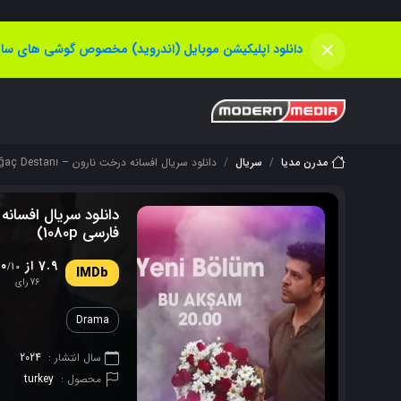
×
دانلود اپلیکیشن موبایل (اندروید) مخصوص گوشی های سام
مدرن مدیا
سریال
دانلود سریال افسانه درخت نارون – Kara Ağaç Destanı (زیرنویس فارسی 1080p)
فارسی 1080p)
7.9 از 10
/10
76 رای
Drama
سال انتشار :
2024
محصول :
turkey