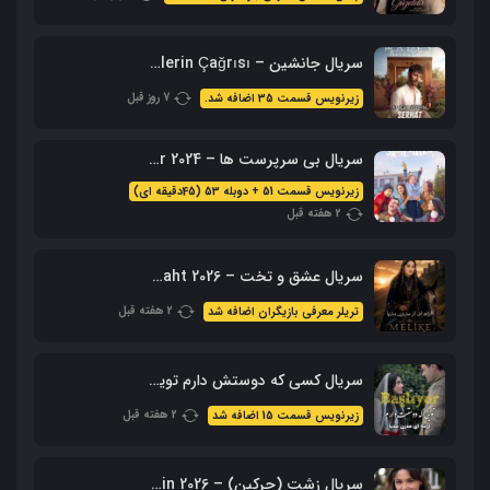
سریال جانشین – Halef: Köklerin Çağrısı با زیرنویس فارسی
7 روز قبل
زیرنویس قسمت 35 اضافه شد.
سریال بی سرپرست ها – Sahipsizler 2024 با زیرنویس + دوبله فارسی
زیرنویس قسمت 51 + دوبله 53 (45دقیقه ای)
2 هفته قبل
سریال عشق و تخت – Ask Ve Taht 2026 – محصول aTV
2 هفته قبل
تریلر معرفی بازیگران اضافه شد
سریال کسی که دوستش دارم تویی – Sevdiğim Sensin با زیرنویس فارسی
2 هفته قبل
زیرنویس قسمت 15 اضافه شد
سریال زشت (چرکین) – Cirkin 2026 با زیرنویس فارسی