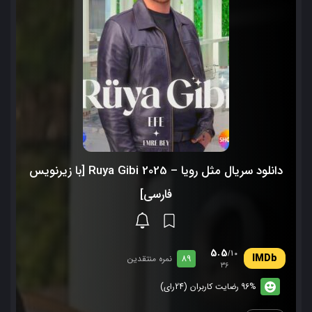
دانلود سریال مثل رویا – Ruya Gibi 2025 [با زیرنویس
فارسی]
5.5
/10
89
نمره منتقدین
36
96% رضایت کاربران (24رای)