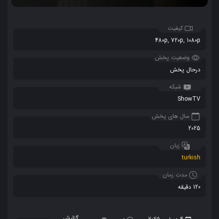
کیفیت
480p, 720p, 1080p
وضعیت پخش
درحال پخش
شبکه
ShowTV
سال های پخش
2025
زبان
turkish
مدت زمان
120 دقیقه
گزارش