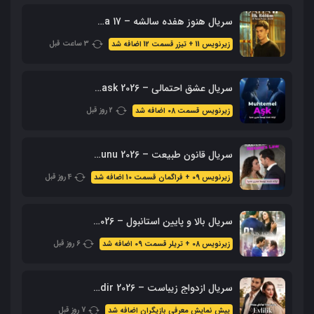
سریال هنوز هفده سالشه – Daha 17 محصول 2026 + زیرنویس فارسی
3 ساعت قبل
زیرنویس 11 + تیزر قسمت 12 اضافه شد
سریال عشق احتمالی – Muhtemel ask 2026 محصول ShowTV
2 روز قبل
زیرنویس قسمت 08 اضافه شد
سریال قانون طبیعت – 2026 Doganin Kanunu – نسخه کامل
4 روز قبل
زیرنویس 09 + فراگمان قسمت 10 اضافه شد
سریال بالا و پایین استانبول – 2026 Alti Ustu Istanbul (نسخه کامل)
6 روز قبل
زیرنویس 08 + تریلر قسمت 09 اضافه شد
سریال ازدواج زیباست – Evlilik Guzeldir 2026 (نسخه کامل + زیرنویس)
7 روز قبل
پیش نمایش معرفی بازیگران اضافه شد