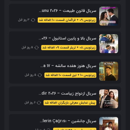
سریال قانون طبیعت – 2026 Doganin Kanunu – نسخه کامل
3 روز قبل
زیرنویس 09 + فراگمان قسمت 10 اضافه شد
سریال بالا و پایین استانبول – 2026 Alti Ustu Istanbul (نسخه کامل)
5 روز قبل
زیرنویس 08 + تریلر قسمت 09 اضافه شد
سریال هنوز هفده سالشه – Daha 17 محصول 2026 + زیرنویس فارسی
5 روز قبل
زیرنویس 10 + تیزر قسمت 10 اضافه شد
سریال ازدواج زیباست – Evlilik Guzeldir 2026 (نسخه کامل + زیرنویس)
6 روز قبل
پیش نمایش معرفی بازیگران اضافه شد
سریال جانشین – Halef: Köklerin Çağrısı با زیرنویس فارسی