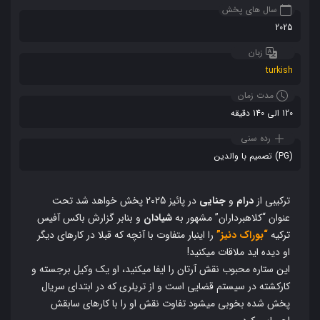
سال های پخش
2025
زبان
turkish
مدت زمان
120 الی 140 دقیقه
رده سنی
(PG) تصمیم با والدین
ترکیبی از
درام
و
جنایی
در پائیز 2025 پخش خواهد شد تحت
عنوان “کلاهبرداران” مشهور به
شیادان
و بنابر گزارش باکس آفیس
ترکیه
“بوراک دنیز”
را اینبار متفاوت با آنچه که قبلا در کارهای دیگر
او دیده اید ملاقات میکنید!
این ستاره محبوب نقش آرتان را ایفا میکنید، او یک وکیل برجسته و
کارکشته در سیستم قضایی است و از تریلری که در ابتدای سریال
پخش شده بخوبی میشود تفاوت نقش او را با کارهای سابقش