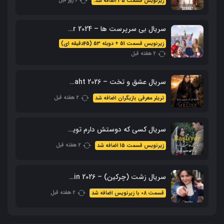
6 روز قبل
زیرنویس قسمت 35 اضافه شد.
سریال بی سرپرست ها – Sahipsizler 2024 با زیرنویس + دوبله فارسی
زیرنویس قسمت 51 + دوبله 53 (45دقیقه ای)
2 هفته قبل
سریال عشق و تخت – Ask Ve Taht 2026 – محصول aTV
2 هفته قبل
تریلر معرفی بازیگران اضافه شد
سریال کسی که دوستش دارم تویی – Sevdiğim Sensin با زیرنویس فارسی
2 هفته قبل
زیرنویس قسمت 15 اضافه شد
سریال زشت (چرکین) – Cirkin 2026 با زیرنویس فارسی
2 هفته قبل
قسمت 08 با زیرنویس اضافه شد