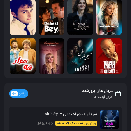
سریال های بروزشده
آرشیو
آخرین آپدیت ها
سریال عشق احتمالی – Muhtemel ask 2026 محصول ShowTV
1 روز قبل
زیرنویس قسمت 08 اضافه شد