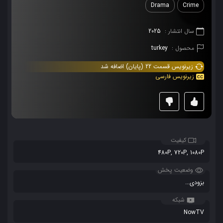
Drama
Crime
سال انتشار :
2025
محصول :
turkey
زیرنویس قسمت 22 (پایان) اضافه شد
زیرنویس فارسی
کیفیت
480P, 720P, 1080P
وضعیت پخش
بزودی...
شبکه
NowTV