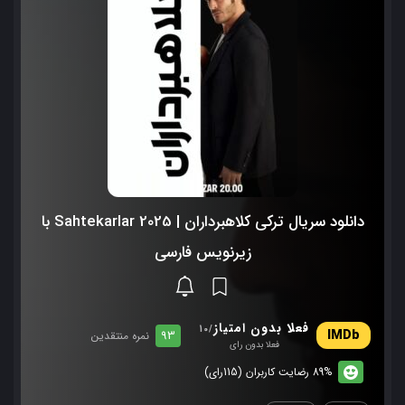
دانلود سریال ترکی کلاهبرداران | Sahtekarlar 2025 با
زیرنویس فارسی
فعلا بدون امتیاز
/10
93
نمره منتقدین
فعلا بدون رای
89% رضایت کاربران (115رای)