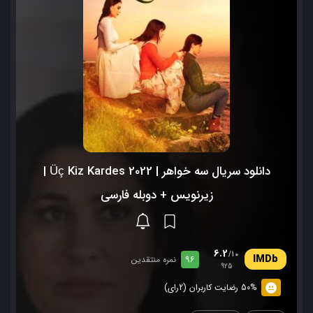
دانلود سریال سه خواهر | Üç Kiz Kardes 2022 |
زیرنویس + دوبله فارسی
6.2
/10
96
نمره منتقدین
925
50% رضایت کاربران (2رای)