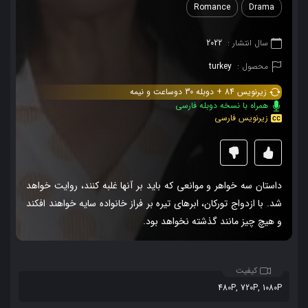
Romance
Drama
سال انتشار :
2022
محصول :
turkey
زیرنویس 84 + دوبله 30 دوساعت و نیمه
همراه با نسخه دوبله فارسی
زیرنویس فارسی
داستان سه خواهر و موانعی که باید بر آنها غلبه کنند، روایت خواهد
شد. با ازدواج تورکان، ابرهای تیره بر فراز خانواده سایه خواهند افکند
و هیچ چیز مانند گذشته نخواهد بود.
کیفیت
480P, 720P, 1080P