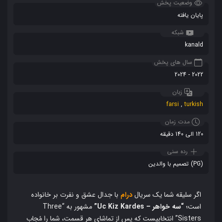
وضعیت پخش
پایان یافته
شبکه
kanald
سال های پخش
2022 - 2024
زبان
farsi
,
turkish
مدت زمان
120 الی 140 دقیقه
رده سنی
(PG) تصمیم با والدین
اگر سلیقه شما یک سریال
درام
با جدال عشق و نفرت بر خانواده
است؛
“سه خواهر – Uc Kiz Kardes”
مشهور به “Three
Sisters” انتخابیست که پس از تماشای هر قسمت، شما را مُجاب