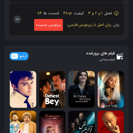
فصل
1 و 2 و 3
کیفیت
480p
قسمت ها
84
زبان
زبان اصل با زیرنویس فارسی
زیرنویس چسبیده
فیلم های بروزشده
آرشیو
فیلم سینمایی