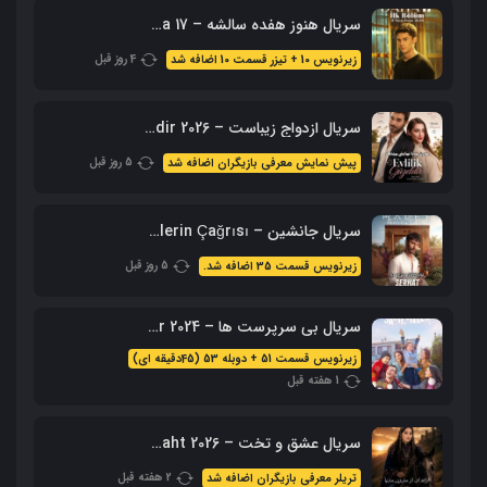
سریال هنوز هفده سالشه – Daha 17 محصول 2026 + زیرنویس فارسی
4 روز قبل
زیرنویس 10 + تیزر قسمت 10 اضافه شد
سریال ازدواج زیباست – Evlilik Guzeldir 2026 (نسخه کامل + زیرنویس)
5 روز قبل
پیش نمایش معرفی بازیگران اضافه شد
سریال جانشین – Halef: Köklerin Çağrısı با زیرنویس فارسی
5 روز قبل
زیرنویس قسمت 35 اضافه شد.
سریال بی سرپرست ها – Sahipsizler 2024 با زیرنویس + دوبله فارسی
زیرنویس قسمت 51 + دوبله 53 (45دقیقه ای)
1 هفته قبل
سریال عشق و تخت – Ask Ve Taht 2026 – محصول aTV
2 هفته قبل
تریلر معرفی بازیگران اضافه شد