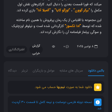
میکند که فورا قسمت بعدی را دنبال کنید. کارکترهای نقش اول
مکمل را
“
برکر گوون
“
،
“
اوزگو کایا
“
و
“
آلمیلا آدا
“
بازی کرده اند.
این مجموعه با اقتباس از یک رمان پرفروش با همین نام ساخته
شده که توسط
“ادا تکسوز”
کارگردانی شده است و نیلوفر اوزچلیک
و سوگی ییلماز فیلمنامه آن را نگارش کرده اند.
گزارش
8 نوامبر 2025
0
اشتراک‌گذاری
خرابی
باکس دانلود
سریال های مشابه
عوامل و بازیگران
تریلر
دیدگاه ها
0
دانلود شما به صورت
نیم‌بها
حساب می شود.
نسخه دوبله فارسی دوساعت و نیمه کامل تا قسمت 30 آپدیت
شد.