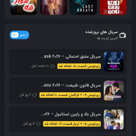
سریال های بروزشده
آرشیو
آخرین آپدیت ها
سریال عشق احتمالی – Muhtemel ask 2026 محصول ShowTV
10 ساعت قبل
زیرنویس قسمت 08 اضافه شد
سریال قانون طبیعت – 2026 Doganin Kanunu – نسخه کامل
2 روز قبل
زیرنویس 09 + فراگمان قسمت 10 اضافه شد
سریال بالا و پایین استانبول – 2026 Alti Ustu Istanbul (نسخه کامل)
4 روز قبل
زیرنویس 08 + تریلر قسمت 09 اضافه شد