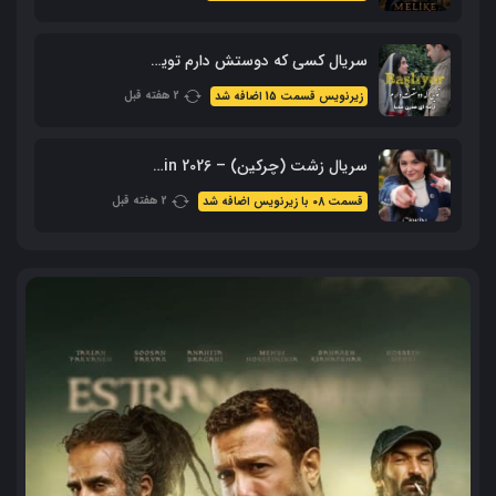
سریال کسی که دوستش دارم تویی – Sevdiğim Sensin با زیرنویس فارسی
2 هفته قبل
زیرنویس قسمت 15 اضافه شد
سریال زشت (چرکین) – Cirkin 2026 با زیرنویس فارسی
2 هفته قبل
قسمت 08 با زیرنویس اضافه شد